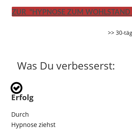
ZUR "HYPNOSE ZUM WOHLSTAND 
>> 30-tä
Was Du verbesserst:
Erfolg
Durch
Hypnose ziehst