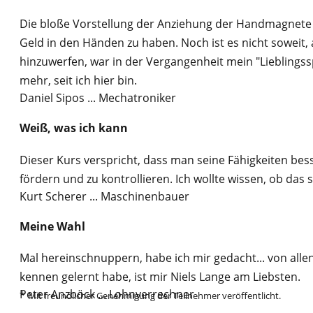
Die bloße Vorstellung der Anziehung der Handmagnete e
Geld in den Händen zu haben. Noch ist es nicht soweit, a
hinzuwerfen, war in der Vergangenheit mein "Lieblingss
mehr, seit ich hier bin.
Daniel Sipos
... Mechatroniker
Weiß, was ich kann
Dieser Kurs verspricht, dass man seine Fähigkeiten bes
fördern und zu kontrollieren. Ich wollte wissen, ob das
Kurt Scherer
... Maschinenbauer
Meine Wahl
Mal hereinschnuppern, habe ich mir gedacht... von allen
kennen gelernt habe, ist mir Niels Lange am Liebsten.
Peter Anzböck
... Lohnverrechner
*
Mit freundlicher Genehmigung der Teilnehmer veröffentlicht.