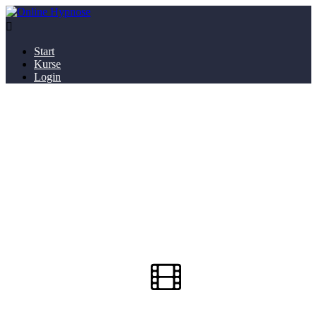

Start
Kurse
Login
Hypno
Wohlstand a
Nutze Hypnose um Zweifel am reich werden aufzu
Einführung,