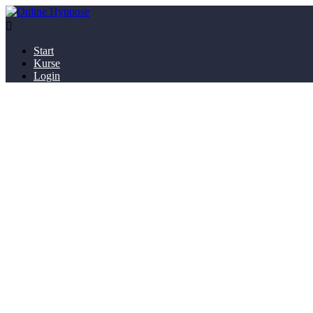

Start
Kurse
Login
"Von Angst und
Hole Dir den Zuga
Dazu unten a