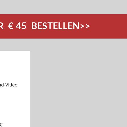
R € 45 BESTELLEN>>
nd-Video
PC